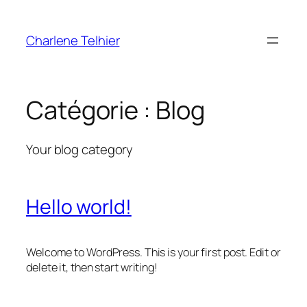
Aller
au
Charlene Telhier
contenu
Catégorie :
Blog
Your blog category
Hello world!
Welcome to WordPress. This is your first post. Edit or
delete it, then start writing!