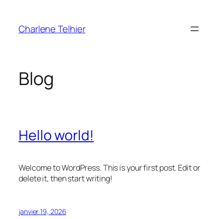
Aller
au
Charlene Telhier
contenu
Blog
Hello world!
Welcome to WordPress. This is your first post. Edit or
delete it, then start writing!
janvier 19, 2026