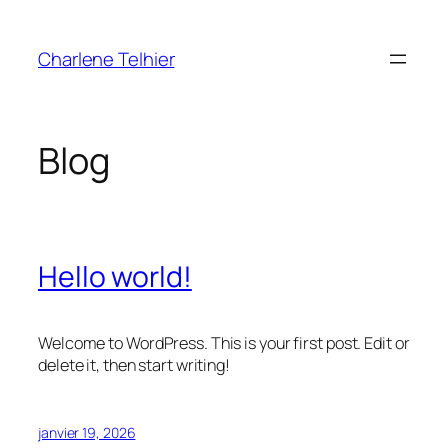
Aller
au
Charlene Telhier
contenu
Blog
Hello world!
Welcome to WordPress. This is your first post. Edit or
delete it, then start writing!
janvier 19, 2026