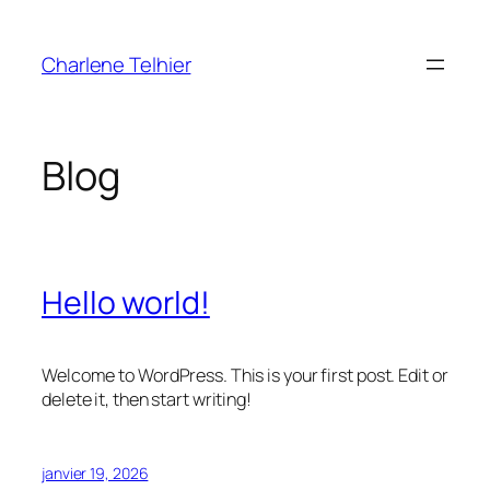
Aller
au
Charlene Telhier
contenu
Blog
Hello world!
Welcome to WordPress. This is your first post. Edit or
delete it, then start writing!
janvier 19, 2026