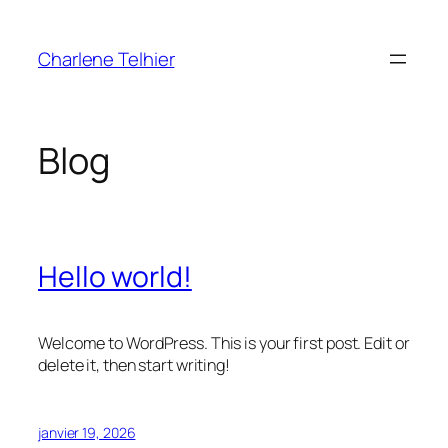
Aller
au
Charlene Telhier
contenu
Blog
Hello world!
Welcome to WordPress. This is your first post. Edit or
delete it, then start writing!
janvier 19, 2026