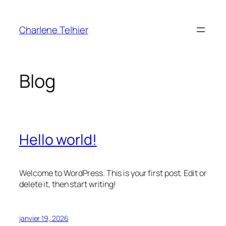
Aller
au
Charlene Telhier
contenu
Blog
Hello world!
Welcome to WordPress. This is your first post. Edit or
delete it, then start writing!
janvier 19, 2026