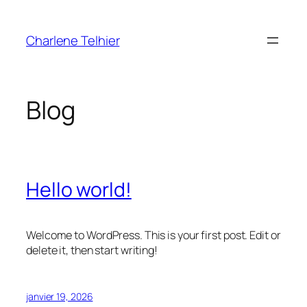
Aller
au
Charlene Telhier
contenu
Blog
Hello world!
Welcome to WordPress. This is your first post. Edit or
delete it, then start writing!
janvier 19, 2026