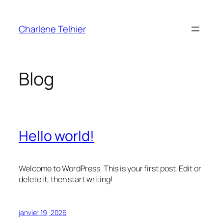
Aller
au
Charlene Telhier
contenu
Blog
Hello world!
Welcome to WordPress. This is your first post. Edit or
delete it, then start writing!
janvier 19, 2026