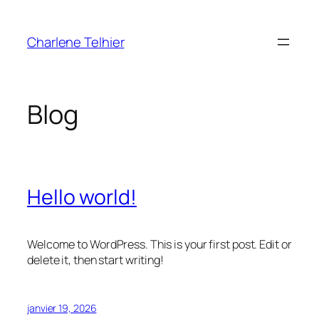
Aller
au
Charlene Telhier
contenu
Blog
Hello world!
Welcome to WordPress. This is your first post. Edit or
delete it, then start writing!
janvier 19, 2026