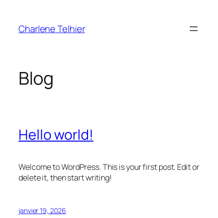
Aller
au
Charlene Telhier
contenu
Blog
Hello world!
Welcome to WordPress. This is your first post. Edit or
delete it, then start writing!
janvier 19, 2026