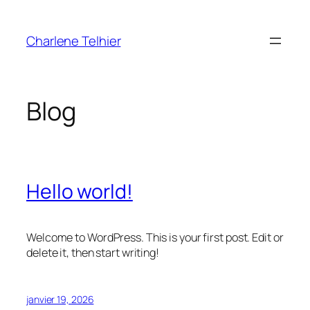
Aller
au
Charlene Telhier
contenu
Blog
Hello world!
Welcome to WordPress. This is your first post. Edit or
delete it, then start writing!
janvier 19, 2026