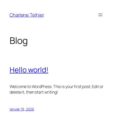
Aller
au
Charlene Telhier
contenu
Blog
Hello world!
Welcome to WordPress. This is your first post. Edit or
delete it, then start writing!
janvier 19, 2026