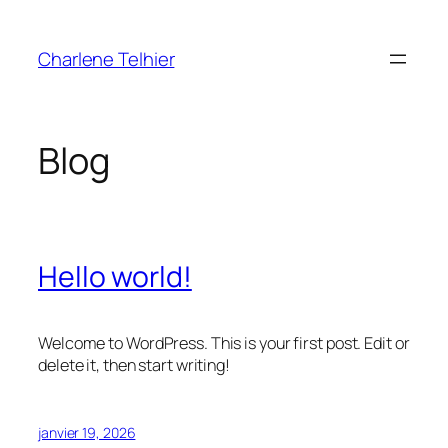
Aller
au
Charlene Telhier
contenu
Blog
Hello world!
Welcome to WordPress. This is your first post. Edit or
delete it, then start writing!
janvier 19, 2026