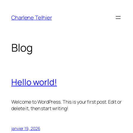
Aller
au
Charlene Telhier
contenu
Blog
Hello world!
Welcome to WordPress. This is your first post. Edit or
delete it, then start writing!
janvier 19, 2026