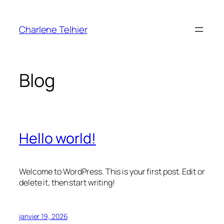
Aller
au
Charlene Telhier
contenu
Blog
Hello world!
Welcome to WordPress. This is your first post. Edit or
delete it, then start writing!
janvier 19, 2026